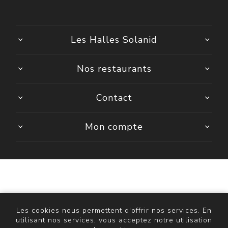
Les Halles Solanid
Nos restaurants
Contact
Mon compte
Powered by
nopCommerce
Copyright © 2026 ASR Décathlon. Tous droits réservés.
Les cookies nous permettent d'offrir nos services. En
utilisant nos services, vous acceptez notre utilisation