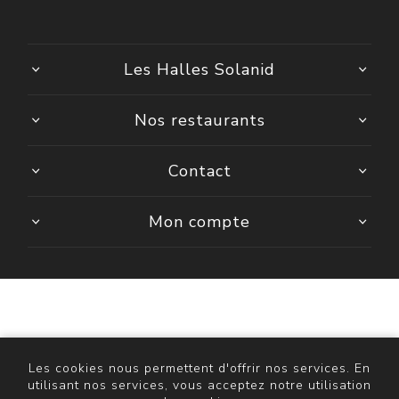
Les Halles Solanid
Nos restaurants
Contact
Mon compte
Powered by
nopCommerce
Copyright © 2026 ASR Décathlon. Tous droits réservés.
Les cookies nous permettent d'offrir nos services. En
utilisant nos services, vous acceptez notre utilisation