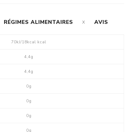
RÉGIMES ALIMENTAIRES
AVIS
70kJ/18kcal kcal
4,4g
4,4g
0g
0g
0g
0g