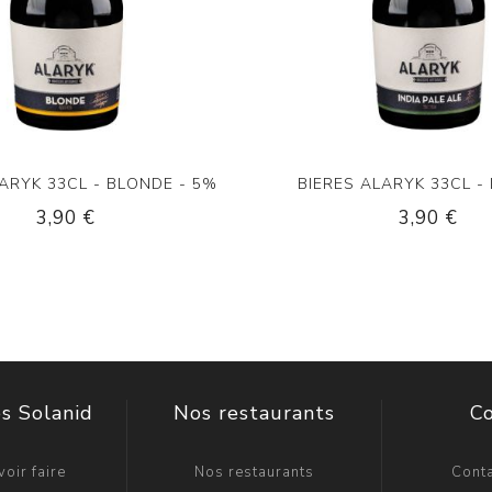
LARYK 33CL - BLONDE - 5%
BIERES ALARYK 33CL - 
3,90 €
3,90 €
s Solanid
Nos restaurants
C
oir faire
Nos restaurants
Cont