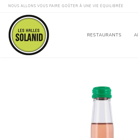
NOUS ALLONS VOUS FAIRE GOÛTER À UNE VIE EQUILIBRÉE
RESTAURANTS
A
Montpellier Gare St
Roch
Montpellier Décathlo
Odysseum
Montpellier Millénair
Perpignan Gare
Lodève