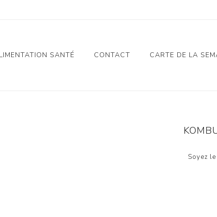
LIMENTATION SANTÉ
CONTACT
CARTE DE LA SEM
Notre Histoire
Alimentation Santé
n
Charte Alimentation
KOMBU
Santé
e
Nos Valeurs
Soyez le